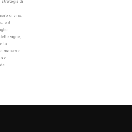
 strategia di
iere di vino,
na e il
glio,
delle vigne,
e la
sia maturo e
ia e
 del