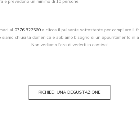
ora e prevedono un minimo di 10 persone.
amaci al
0376 322560
o clicca il pulsante sottostante per compilare il 
e siamo chiusi la domenica e abbiamo bisogno di un appuntamento in anti
Non vediamo l'ora di vederti in cantina!
RICHIEDI UNA DEGUSTAZIONE