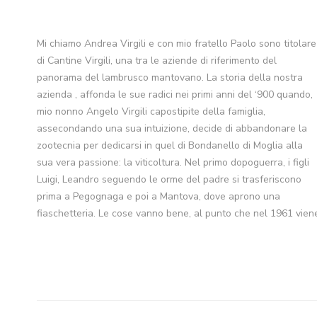
Mi chiamo Andrea Virgili e con mio fratello Paolo sono titolare
acquisita un’azienda agricola di nome “Loghino Dante” alle
di Cantine Virgili, una tra le aziende di riferimento del
porte della città, è qui che nasce la Cantina F.lli Virgili, ed è
panorama del lambrusco mantovano. La storia della nostra
qui che ancora oggi ha sede la nostra azienda.Una ventina di
azienda , affonda le sue radici nei primi anni del ‘900 quando,
anni più tardi però, i destini di Luigi e Leandro prendono
mio nonno Angelo Virgili capostipite della famiglia,
strade diverse; mio padre sceglie di portare avanti la cantina,
assecondando una sua intuizione, decide di abbandonare la
sono anni difficili ma lui sa di poter contare sulla sua
zootecnia per dedicarsi in quel di Bondanello di Moglia alla
determinazione e sul prezioso aiuto di mia madre Lina, che è
sua vera passione: la viticoltura. Nel primo dopoguerra, i figli
sempre al suo fianco. La svolta aziendale avviene qualche
Luigi, Leandro seguendo le orme del padre si trasferiscono
prima a Pegognaga e poi a Mantova, dove aprono una
fiaschetteria. Le cose vanno bene, al punto che nel 1961 vien