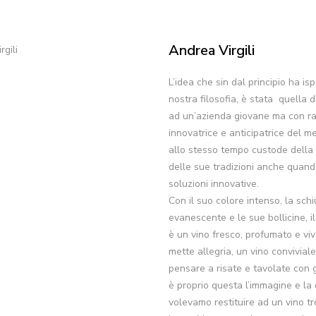
Andrea Virgili
L’idea che sin dal principio ha isp
nostra filosofia, è stata quella d
ad un’azienda giovane ma con rad
innovatrice e anticipatrice del m
allo stesso tempo custode della 
delle sue tradizioni anche quand
soluzioni innovative.
Con il suo colore intenso, la sch
evanescente e le sue bollicine, i
è un vino fresco, profumato e vi
mette allegria, un vino convivial
pensare a risate e tavolate con g
è proprio questa l’immagine e la 
volevamo restituire ad un vino t