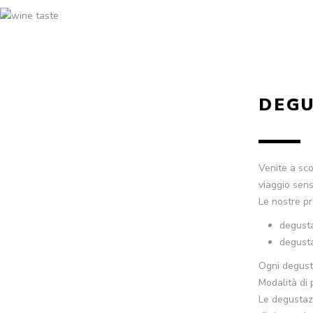
DEGU
Venite a sco
viaggio sens
Le nostre pr
degusta
degusta
Ogni degusta
Modalità di 
Le degustazi