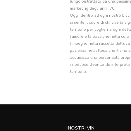
lungo bistrattato da una pessima
marketing degli anni ‘70.
Oggi, dentro ad ogni nostro bicch
si sente il cuore di chi vive la vig
territorio per coglierne ogni detta
l’amore e la passione nella cura 
l’impegno nella raccolta dell’uva 
pazienza nell’attesa che il vino 
acquisisca una personalità propr
irripetibile diventando interprete
territorio.
I NOSTRI VINI