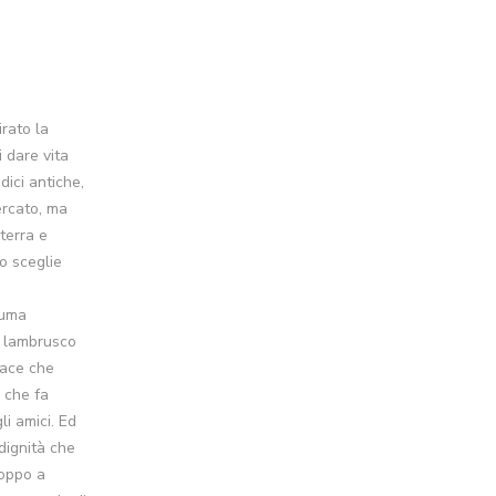
irato la
i dare vita
ici antiche,
ercato, ma
terra e
o sceglie
iuma
l lambrusco
vace che
e che fa
li amici. Ed
dignità che
roppo a