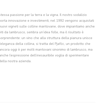
stessa passione per la terra e la vigna. Il nostro sodalizio
porta innovazione e investimenti, nel 1992 vengono acquistati
nuovi vigneti sulle colline mantovane, dove impiantiamo anche
viti da lambrusco, sembra un’idea folle, ma il risultato è
sorprendente: un vino che alla struttura della pianura unisce
l’eleganza della collina, si tratta del Pjaföc, un prodotto che
ancora oggi è per molti mantovani sinonimo di lambrusco, ma
anche l’espressione dell’inesauribile voglia di sperimentare
della nostra azienda.