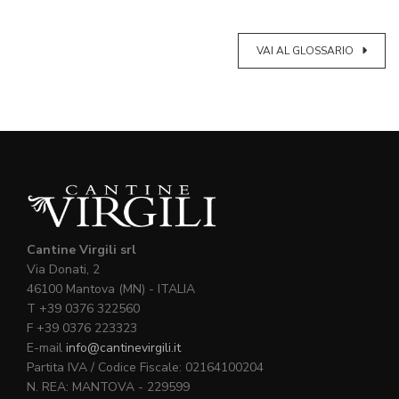
VAI AL GLOSSARIO
Cantine Virgili srl
Via Donati, 2
46100 Mantova (MN) - ITALIA
T +39 0376 322560
F +39 0376 223323
E-mail
info@cantinevirgili.it
Partita IVA / Codice Fiscale: 02164100204
N. REA: MANTOVA - 229599